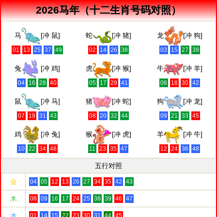
2026马年（十二生肖号码对照）