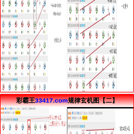
彩霸王
33417.com
规律玄机图【二】