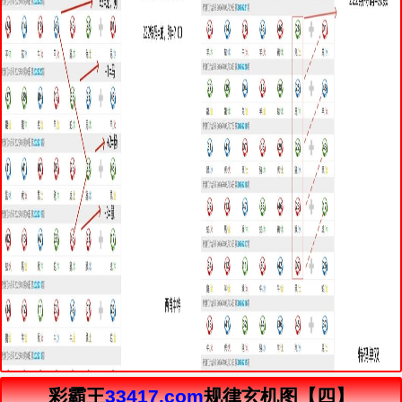
彩霸王
33417.com
规律玄机图【四】