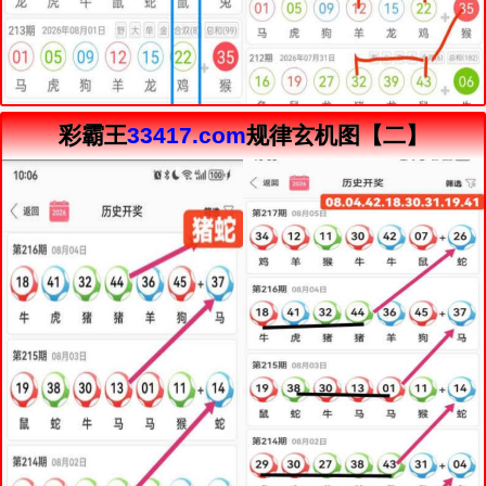
彩霸王
33417.com
规律玄机图【二】