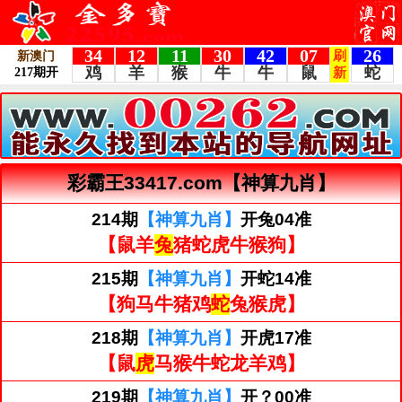
彩霸王33417.com【神算九肖】
214期
【神算九肖】
开兔04准
【鼠羊
兔
猪蛇虎牛猴狗】
215期
【神算九肖】
开蛇14准
【狗马牛猪鸡
蛇
兔猴虎】
218期
【神算九肖】
开虎17准
【鼠
虎
马猴牛蛇龙羊鸡】
219期
【神算九肖】
开？00准