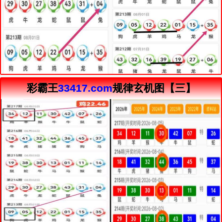
彩霸王
33417.com
规律玄机图【三】