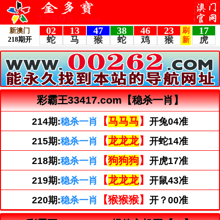
彩霸王33417.com【稳杀一肖】
【
马马马
】
214期:
稳杀一肖
开兔04准
【
龙龙龙
】
215期:
稳杀一肖
开蛇14准
【
狗狗狗
】
218期:
稳杀一肖
开虎17准
【
龙龙龙
】
219期:
稳杀一肖
开鼠43准
【猴猴猴】
220期:
稳杀一肖
开？00准