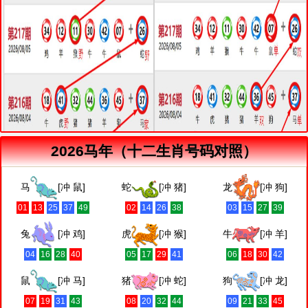
2026马年（十二生肖号码对照）