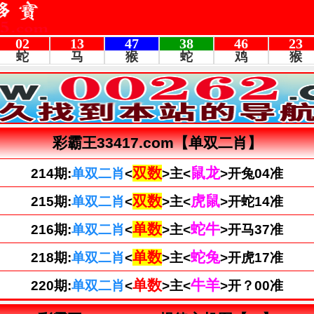
彩霸王33417.com【单双二肖】
双数
鼠龙
214期:
单双二肖
<
>主<
>开兔04准
双数
虎鼠
215期:
单双二肖
<
>主<
>开蛇14准
单数
蛇牛
216期:
单双二肖
<
>主<
>开马37准
单数
蛇兔
218期:
单双二肖
<
>主<
>开虎17准
单数
牛羊
220期:
单双二肖
<
>主<
>开？00准