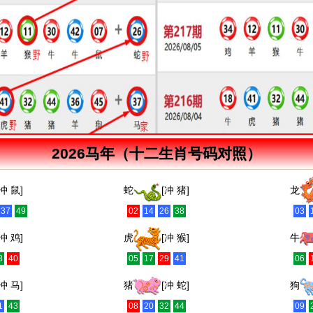
2026马年（十二生肖号码对照）