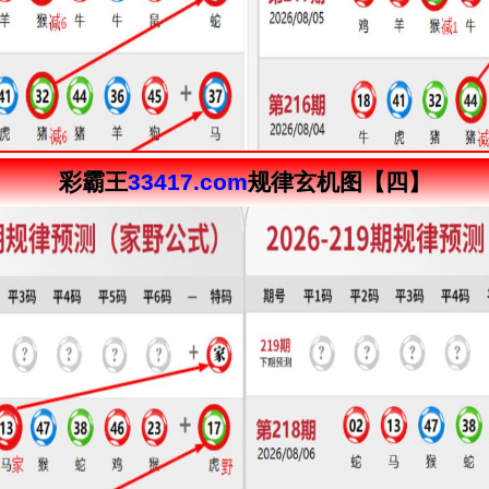
彩霸王
33417.com
规律玄机图【四】