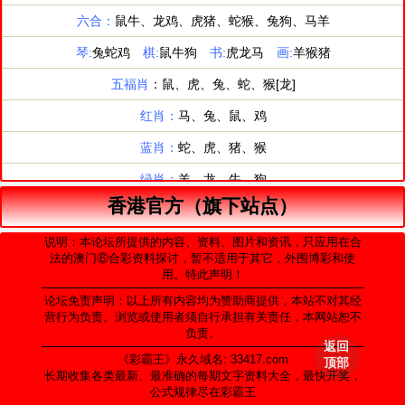
香港官方（旗下站点）
说明：本论坛所提供的内容、资料、图片和资讯，只应用在合
法的澳门⑥合彩资料探讨，暂不适用于其它，外围博彩和使
用。特此声明！
论坛免责声明：以上所有内容均为赞助商提供，本站不对其经
营行为负责。浏览或使用者须自行承担有关责任，本网站恕不
负责。
返回
《彩霸王》永久域名: 33417.com
顶部
长期收集各类最新、最准确的每期文字资料大全，最快开奖，
公式规律尽在彩霸王