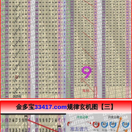
金多宝
33417.com
规律玄机图【三】