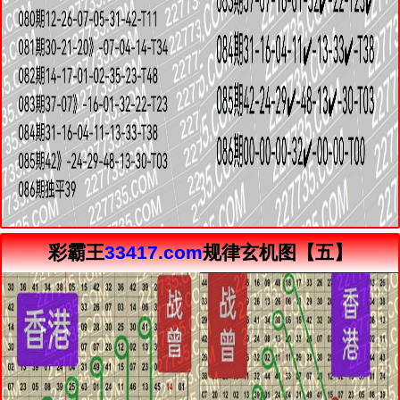
彩霸王
33417.com
规律玄机图【五】