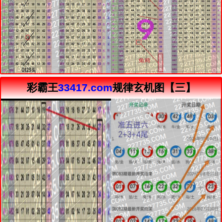
彩霸王
33417.com
规律玄机图【三】