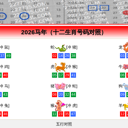
2026马年（十二生肖号码对照）