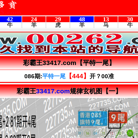
彩霸王33417.com【平特一尾】
【444】
086期:
平特一尾
开？00准
彩霸王
33417.com
规律玄机图【一】