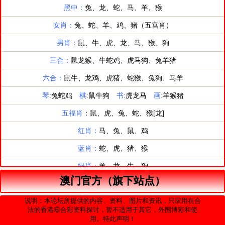
澳门官方（旗下站点）
说明：本论坛所提供的内容、资料、图片和资讯，只应用在合
法的香港⑥合彩资料探讨，暂不适用于其它，外围博彩和使
用。特此声明！